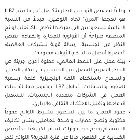
وداعاً لحصص التوطين الصارمة؟ لعل أبرز ما يميز ILBZ
هو نهجها "المرن" تجاه التوطين. فبدلاً من النسبة
الإلزامية للسعوديين التي يفرضها نظام SLL، تعلن لوائح
المنطقة صراحةً أن الأولوية للمهارة والكفاءة، بغض
النظر عن الجنسية. رسالة قوية للشركات العالمية:
"أحضروا أفضل ما لديكم، الأبواب مفتوحة".
بيئة عمل على النمط العالمي: خطوة أخرى جريئة هي
الحظر الصريح للفصل بين الجنسين في مكان العمل،
والسماح باستخدام اللغة الإنجليزية كلغة رسمية
للعقود والسجلات. تحاول ILBZ بوضوح محاكاة بيئات
العمل في الشركات متعددة الجنسيات، لتسهيل
اندماجها وتقليل الاحتكاك الثقافي والإداري.
عقود العمل: ما بين السطور: تشترط اللوائح عقوداً
مكتوبة، وتضع حمايات واضحة للعاملين بشأن تكاليف
الاستقدام وعدم حجز جوازات السفر. لكن هنا تبدأ بعض
الضبابية في الظهور. ماذا عن فترة التجربة؟ اللوائح تذكر