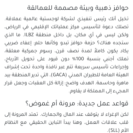
حوافز ذهبية وبيئة مصممة للعمالقة
تخيل أنك رئيس تنفيذي لشركة لوجستية عالمية عملاقة.
تصلك دعوة لتأسيس مركز عملياتك الإقليمي في الرياض،
ولكن ليس في أي مكان، بل داخل منطقة ILBZ. ما الذي
ستجده هناك؟ حزمة حوافز تبدو وكأنها حلم: إعفاء ضريبي
يكاد يكون كاملاً لمدة نصف قرن، رسوم جمركية معلقة،
تملك أجنبي بنسبة 100% دون قيود على تحويل الأرباح،
وإجراءات تأسيس سريعة تتم عبر نافذة واحدة تحت إشراف
الهيئة العامة للطيران المدني (GACA)، التي تدير المنطقة بيد
ماهرة وحاسمة. الهدف واضح: إزالة كل العقبات وجعل قرار
المجيء إلى المملكة لا يقاوم.
قواعد عمل جديدة: مرونة أم غموض؟
لكن الإغراء لا يتوقف عند المال والجمارك. تمتد المرونة إلى
قلب علاقات العمل، وهنا يبدأ التباين الحقيقي مع النظام
الأم (SLL).