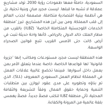
السعودية، حاملةً معها طموحات رؤية 2030، تولد مشاريع
عملاقة لا تشبه ما قبلها. ليست مجرد مبانٍ وبنية تحتية، بل
هي أنظمة بيئية اقتصادية متكاملة، مصممة لجذب العالم
إلى قلب المملكة. ومن بين أبرز هذه المشاريع، تبرز "منطقة
الخدمات اللوجستية المتكاملة الخاصة" (ILBZ) بالقرب من
مطار الملك خالد الدولي بالرياض، كأنها واحة حديثة تنبت في
أرض كانت حتى الأمس القريب تتبع قوانين الصحراء
الواسعة.
هذه المنطقة ليست مجرد مستودعات ومكاتب؛ إنها "جزيرة
قانونية" لها قواعدها الخاصة، خاصة عندما يتعلق الأمر بمن
يعمل داخل أسوارها. فبينما تخضع غالبية علاقات العمل
في المملكة لنظام العمل السعودي المعروف (SLL)، الذي
تم بناؤه وتطويره على مدى عقود ليوازن بين متطلبات
التنمية وحماية حقوق العمال وفقاً للشريعة والثقافة
المحلية، تأتي منطقة ILBZ لتكتب فصلاً جديداً، فصلاً يهمس
بلغة عالمية من المرونة والكفاءة.