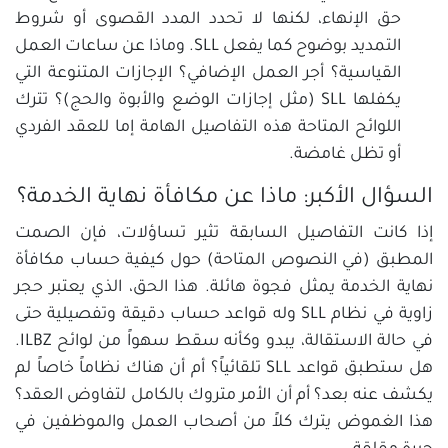
حق الإنهاء، لكنها لا تحدد المدد القصوى أو شروط
التمديد بوضوح كما يفعل SLL. وماذا عن ساعات العمل
القياسية؟ أجر العمل الإضافي؟ الإجازات المتنوعة التي
يكفلها SLL (مثل إجازات الوضع والأبوة والحج)؟ تترك
اللوائح المتاحة هذه التفاصيل الهامة إما للعقد الفردي
أو تظل غامضة.
السؤال الأكبر: ماذا عن مكافأة نهاية الخدمة؟
إذا كانت التفاصيل السابقة تثير تساؤلات، فإن الصمت
المطبق (في النصوص المتاحة) حول كيفية حساب مكافأة
نهاية الخدمة يمثل فجوة هائلة. هذا الحق، الذي يعتبر حجر
زاوية في نظام SLL وله قواعد حساب دقيقة وتفصيلية حتى
في حالة الاستقالة، يبدو وكأنه سقط سهواً من لوائح ILBZ.
هل ستطبق قواعد SLL تلقائياً؟ أم أن هناك نظاماً خاصاً لم
يكشف عنه بعد؟ أم أن الأمر متروك بالكامل لتفاوض العقد؟
هذا الغموض يترك كلاً من أصحاب العمل والموظفين في