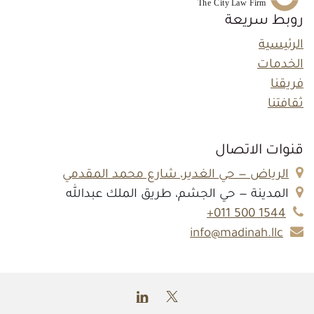
روبط سريعة
الرئيسية
الخدمات
فريقنا
ثقافتنا
قنوات الاتصال
الرياض — حي الغدير، شارع محمد المقدمي
المدينة — حي الجشم، طريق الملك عبدالله
1544 500 011+
info@madinah.llc