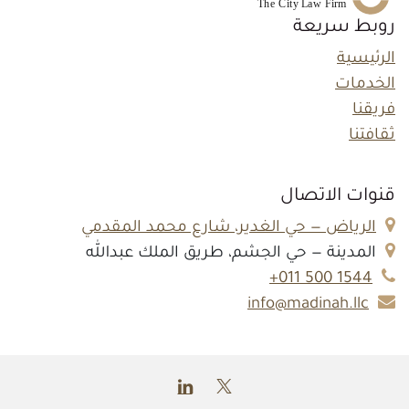
روبط سريعة
الرئيسية
الخدمات
فريقنا
ثقافتنا
قنوات الاتصال
الرياض — حي الغدير، شارع محمد المقدمي
المدينة — حي الجشم، طريق الملك عبدالله
1544 500 011+
info@madinah.llc